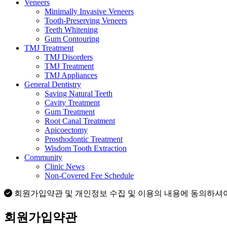
Veneers
Minimally Invasive Veneers
Tooth-Preserving Veneers
Teeth Whitening
Gum Contouring
TMJ Treatment
TMJ Disorders
TMJ Treatment
TMJ Appliances
General Dentistry
Saving Natural Teeth
Cavity Treatment
Gum Treatment
Root Canal Treatment
Apicoectomy
Prosthodontic Treatment
Wisdom Tooth Extraction
Community
Clinic News
Non-Covered Fee Schedule
회원가입약관 및 개인정보 수집 및 이용의 내용에 동의하셔야
회원가입약관