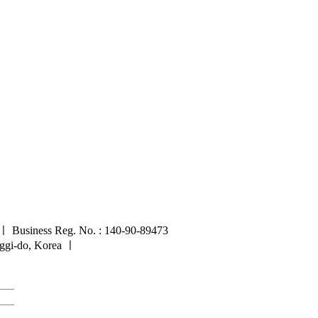
 ㅣ Business Reg. No. : 140-90-89473
nggi-do, Korea
ㅣ