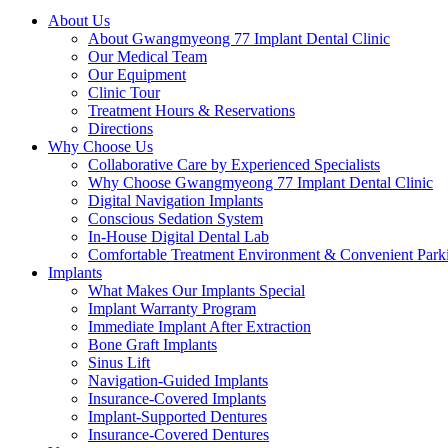
About Us
About Gwangmyeong 77 Implant Dental Clinic
Our Medical Team
Our Equipment
Clinic Tour
Treatment Hours & Reservations
Directions
Why Choose Us
Collaborative Care by Experienced Specialists
Why Choose Gwangmyeong 77 Implant Dental Clinic
Digital Navigation Implants
Conscious Sedation System
In-House Digital Dental Lab
Comfortable Treatment Environment & Convenient Park
Implants
What Makes Our Implants Special
Implant Warranty Program
Immediate Implant After Extraction
Bone Graft Implants
Sinus Lift
Navigation-Guided Implants
Insurance-Covered Implants
Implant-Supported Dentures
Insurance-Covered Dentures