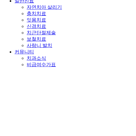
일반진료
자연치아 살리기
충치치료
잇몸치료
신경치료
치근단절제술
보철치료
사랑니 발치
커뮤니티
치과소식
비급여수가표
77IMPLANT DENTAL CLINIC