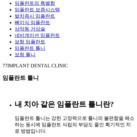
임플란트의 특별함
임플란트 보증시스템
발치즉시 임플란트
뼈이식 임플란트
상악동 거상술
네비게이션 임플란트
보험 임플란트
임플란트 틀니
보험 틀니
77IMPLANT DENTAL CLINIC
임플란트 틀니
내 치아 같은
임플란트 틀니란?
임플란트 틀니는 강한 고정력으로 틀니의 불편함을 해소
하는 동시에 임플란트 식립의 부담도 줄인 획기적인 치
료 방법입니다.