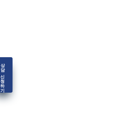
상담
신청하기