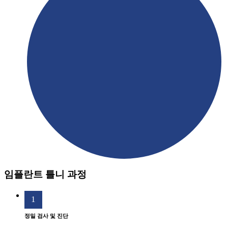
임플란트 틀니
과정
정밀 검사 및 진단