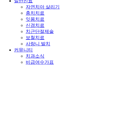
일반진료
자연치아 살리기
충치치료
잇몸치료
신경치료
치근단절제술
보철치료
사랑니 발치
커뮤니티
치과소식
비급여수가표
77IMPLANT DENTAL CLINIC