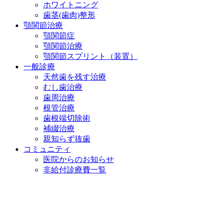
ホワイトニング
歯茎(歯肉)整形
顎関節治療
顎関節症
顎関節治療
顎関節スプリント（装置）
一般診療
天然歯を残す治療
むし歯治療
歯周治療
根管治療
歯根端切除術
補綴治療
親知らず抜歯
コミュニティ
医院からのお知らせ
非給付診療費一覧